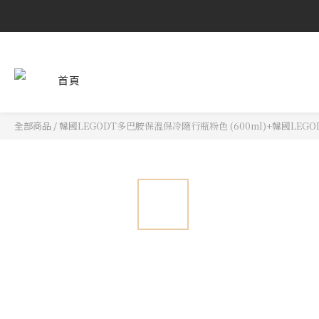
首頁
全部商品
/
韓國LEGODT多巴胺保溫保冷隨行瓶粉色 (600ml)+韓國LEGO