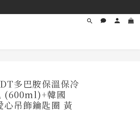
ODT多巴胺保溫保冷
(600ml)+韓國
T愛心吊飾鑰匙圈 黃